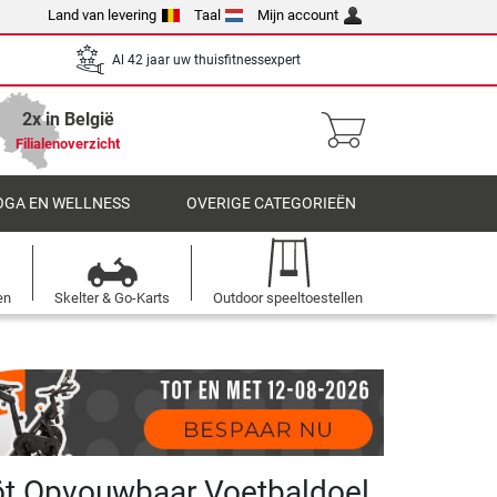
Land van levering
Taal
Mijn account
Al 42 jaar uw thuisfitnessexpert
2x in België
Filialenoverzicht
OGA EN WELLNESS
OVERIGE CATEGORIEËN
en
Skelter & Go-Karts
Outdoor speeltoestellen
öt Opvouwbaar Voetbaldoel