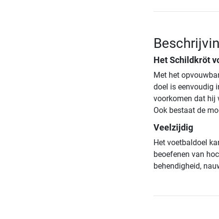
Beschrijvi
Het Schildkröt v
Met het opvouwbare
doel is eenvoudig 
voorkomen dat hij 
Ook bestaat de mog
Veelzijdig
Het voetbaldoel kan
beoefenen van hock
behendigheid, nauw