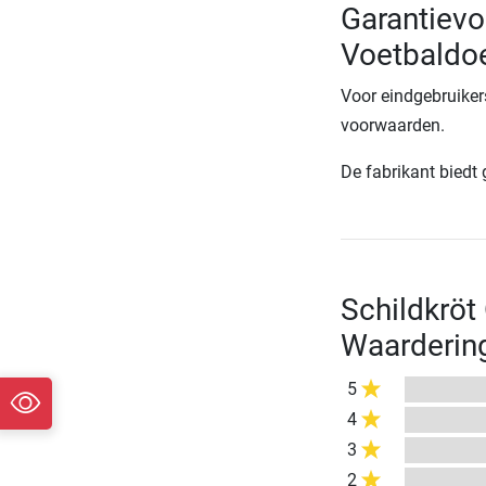
Garantiev
Voetbaldo
Voor eindgebruiker
voorwaarden.
De fabrikant biedt
Schildkröt
Waarderin
5
4
3
2