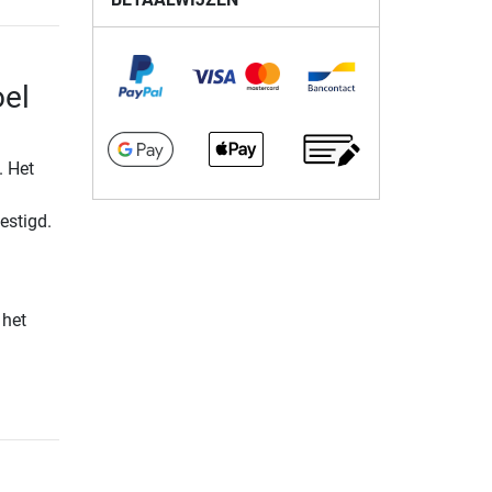
oel
. Het
estigd.
 het