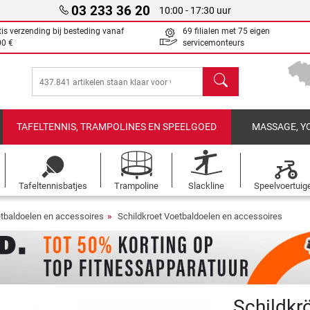
03 233 36 20
10:00 - 17:30 uur
tis verzending bij besteding vanaf
69 filialen met 75 eigen
00 €
servicemonteurs
Zoeken
TAFELTENNIS, TRAMPOLINES EN SPEELGOED
MASSAGE, Y
Tafeltennisbatjes
Trampoline
Slackline
Speelvoertuig
tbaldoelen en accessoires
Schildkroet Voetbaldoelen en accessoires
Schildkr