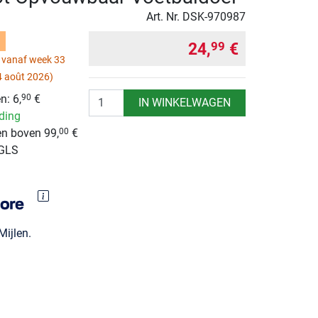
Art. Nr.
DSK-970987
d
24,
€
99
 vanaf week 33
4 août 2026)
Aantal
n: 6,
€
90
IN WINKELWAGEN
nding
n boven 99,
€
00
 GLS
ijlen.