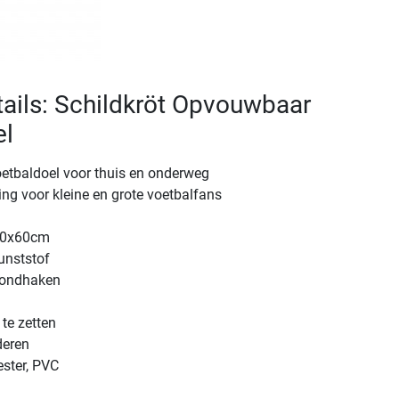
ails: Schildkröt Opvouwbaar
el
tbaldoel voor thuis en onderweg
ting voor kleine en grote voetbalfans
60x60cm
unststof
grondhaken
te zetten
deren
ester, PVC