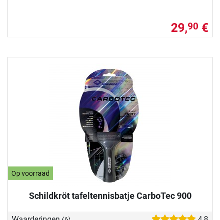
29,
€
90
Op voorraad
Schildkröt tafeltennisbatje CarboTec 900
Waarderingen
4,8
(6)