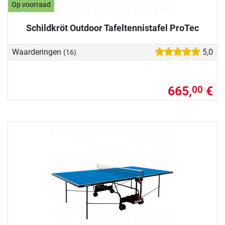
Op voorraad
Schildkröt Outdoor Tafeltennistafel ProTec
Waarderingen
5,0
(16)
665,
€
00