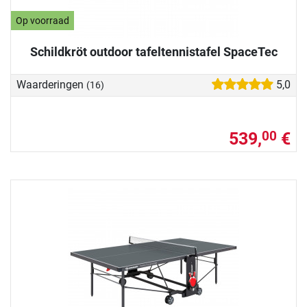
Op voorraad
Schildkröt outdoor tafeltennistafel SpaceTec
Waarderingen
5,0
(16)
539,
€
00