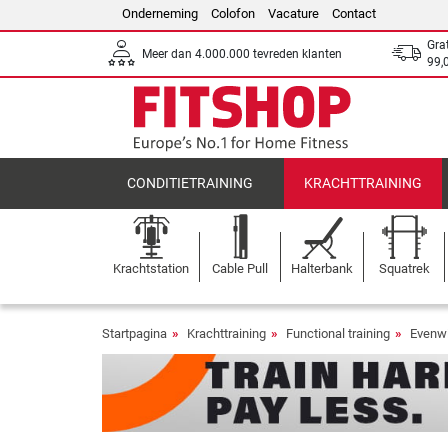
Onderneming
Colofon
Vacature
Contact
Gra
Meer dan 4.000.000 tevreden klanten
99,
CONDITIETRAINING
KRACHTTRAINING
Krachtstation
Cable Pull
Halterbank
Squatrek
Startpagina
Krachttraining
Functional training
Evenwi