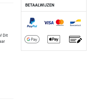
BETAALWIJZEN
! Dit
aar
n