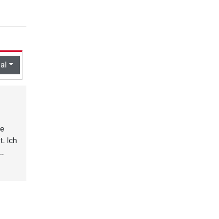
al
ie
. Ich