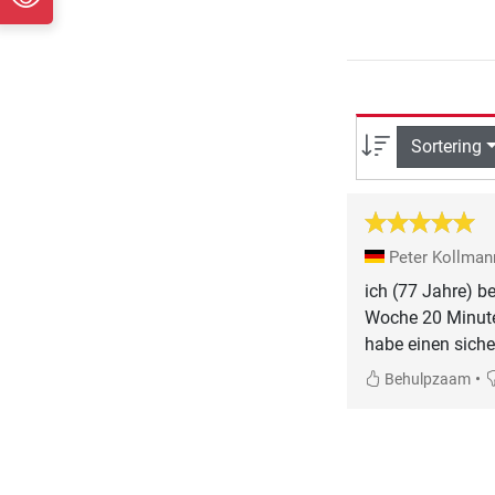
Sortering
Peter Kollma
ich (77 Jahre) b
Woche 20 Minute
•
Behulpzaam