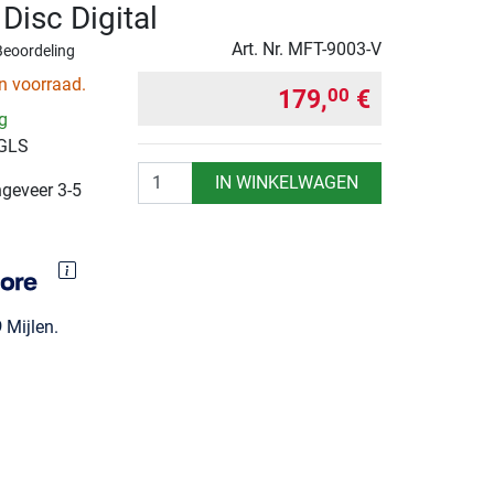
Disc Digital
Art. Nr.
MFT-9003-V
Beoordeling
n voorraad.
179,
€
00
ng
 GLS
Aantal
IN WINKELWAGEN
ngeveer 3-5
9
Mijlen.