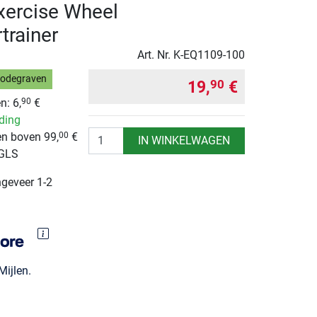
Exercise Wheel
trainer
Art. Nr.
K-EQ1109-100
Bodegraven
19,
€
90
n: 6,
€
90
nding
Aantal
n boven 99,
€
00
IN WINKELWAGEN
 GLS
ngeveer 1-2
ijlen.