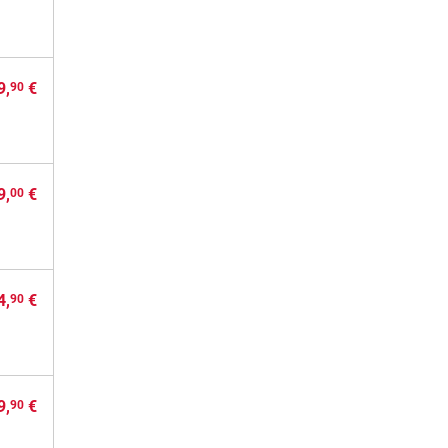
9,
€
90
9,
€
00
4,
€
90
9,
€
90