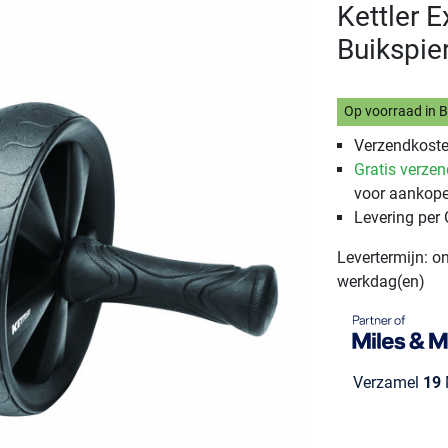
Kettler 
Buikspier
Op voorraad in 
Verzendkoste
Gratis verze
voor aankope
Levering per
Levertermijn: o
werkdag(en)
Verzamel
19
M