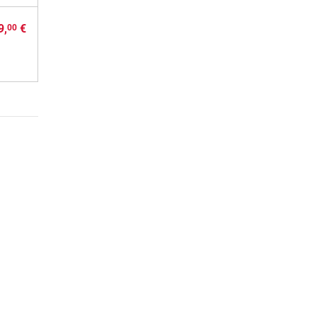
9,
€
00