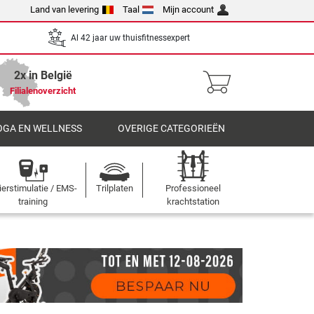
Land van levering
Taal
Mijn account
Al 42 jaar uw thuisfitnessexpert
2x in België
Filialenoverzicht
OGA EN WELLNESS
OVERIGE CATEGORIEËN
ierstimulatie / EMS-
Trilplaten
Professioneel
training
krachtstation