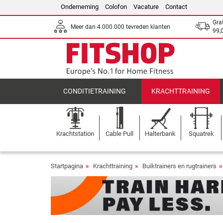
Onderneming
Colofon
Vacature
Contact
Gra
Meer dan 4.000.000 tevreden klanten
99,
CONDITIETRAINING
KRACHTTRAINING
Krachtstation
Cable Pull
Halterbank
Squatrek
Startpagina
Krachttraining
Buiktrainers en rugtrainers