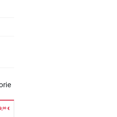
orie
9,
€
00