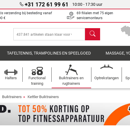
+31 172 61 99 61
10:00 - 17:30 uur
tis verzending bij besteding vanaf
69 filialen met 75 eigen
00 €
servicemonteurs
Zoeken
TAFELTENNIS, TRAMPOLINES EN SPEELGOED
MASSAGE, Y
Halters
Functional
Buiktrainers en
Optrekstangen
Sp
training
rugtrainers
Buiktrainers
Kettler Buiktrainers