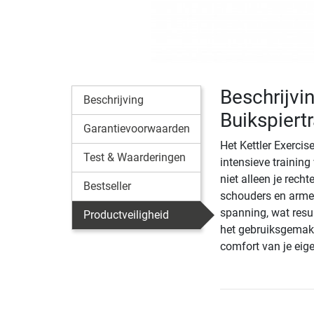
Beschrijvi
Beschrijving
Buikspiertr
Garantievoorwaarden
Het Kettler Exerci
Test & Waarderingen
intensieve training
niet alleen je rech
Bestseller
schouders en armen
spanning, wat resul
Productveiligheid
het gebruiksgemak i
comfort van je eige