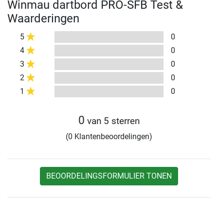
Winmau dartbord PRO-SFB Test &
Waarderingen
5
0
4
0
3
0
2
0
1
0
0
van 5 sterren
(0 Klantenbeoordelingen)
BEOORDELINGSFORMULIER TONEN