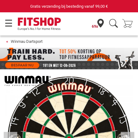
Gratis verzending bij besteding vanaf
99,00 €
69x
Winmau Dartsport