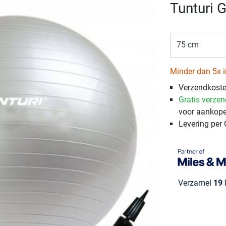
Tunturi 
75 cm
Minder dan 5x i
Verzendkost
Gratis verze
voor aankope
Levering per
Verzamel
19
M