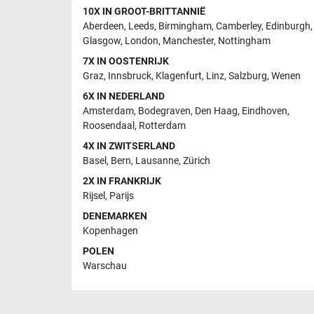
10X IN GROOT-BRITTANNIË
Aberdeen
,
Leeds
,
Birmingham
,
Camberley
,
Edinburgh
,
Glasgow
,
London
,
Manchester
,
Nottingham
7X IN OOSTENRIJK
Graz
,
Innsbruck
,
Klagenfurt
,
Linz
,
Salzburg
,
Wenen
6X IN NEDERLAND
Amsterdam
,
Bodegraven
,
Den Haag
,
Eindhoven
,
Roosendaal
,
Rotterdam
4X IN ZWITSERLAND
Basel
,
Bern
,
Lausanne
,
Zürich
2X IN FRANKRIJK
Rijsel
,
Parijs
DENEMARKEN
Kopenhagen
POLEN
Warschau