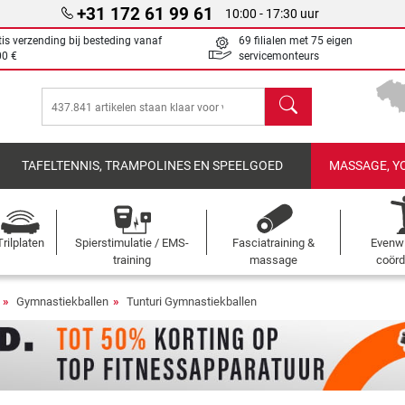
+31 172 61 99 61
10:00 - 17:30 uur
tis verzending bij besteding vanaf
69 filialen met 75 eigen
00 €
servicemonteurs
Zoeken
TAFELTENNIS, TRAMPOLINES EN SPEELGOED
MASSAGE, Y
Trilplaten
Spierstimulatie / EMS-
Fasciatraining &
Evenwi
training
massage
coörd
Gymnastiekballen
Tunturi Gymnastiekballen