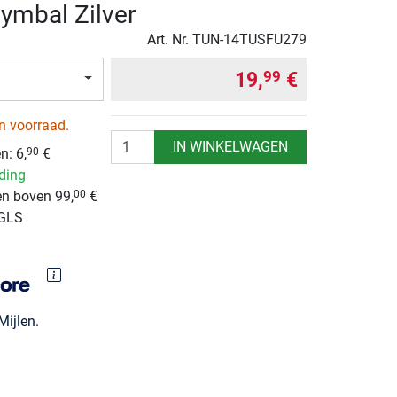
Gymbal Zilver
Art. Nr.
TUN-14TUSFU279
19,
€
99
n voorraad.
Aantal
IN WINKELWAGEN
en:
6,
€
90
nding
n boven 99,
€
00
 GLS
ijlen.