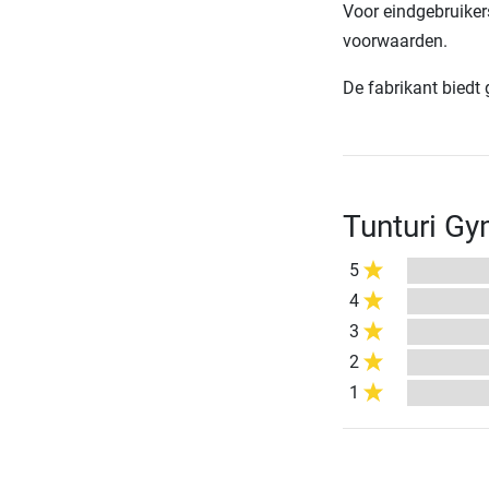
Voor eindgebruiker
voorwaarden.
De fabrikant biedt
Tunturi Gy
5
4
3
2
1