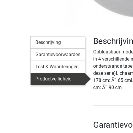
Beschrijvi
Beschrijving
Opblaasbaar model 
Garantievoorwaarden
in 4 verschillende 
onderstaande tabel
Test & Waarderingen
deze serie)Lichaa
Productveiligheid
178 cm: Ã˜ 65 cmL
cm: Ã˜ 90 cm
Garantievo