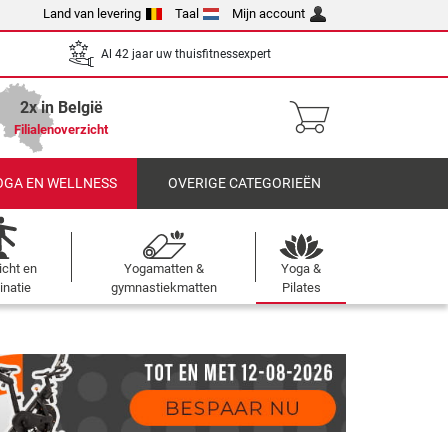
Land van levering
Taal
Mijn account
Al 42 jaar uw thuisfitnessexpert
2x in België
Filialenoverzicht
OGA EN WELLNESS
OVERIGE CATEGORIEËN
cht en
Yogamatten &
Yoga &
inatie
gymnastiekmatten
Pilates