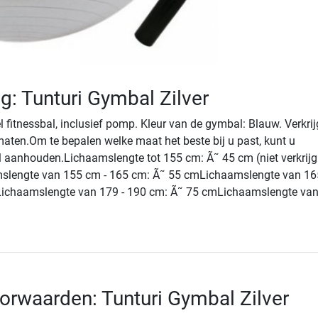
ng: Tunturi Gymbal Zilver
fitnessbal, inclusief pomp. Kleur van de gymbal: Blauw. Verkri
maten.Om te bepalen welke maat het beste bij u past, kunt u
 aanhouden.Lichaamslengte tot 155 cm: Ã˜ 45 cm (niet verkrijg
mslengte van 155 cm - 165 cm: Ã˜ 55 cmLichaamslengte van 16
ichaamslengte van 179 - 190 cm: Ã˜ 75 cmLichaamslengte va
orwaarden: Tunturi Gymbal Zilver