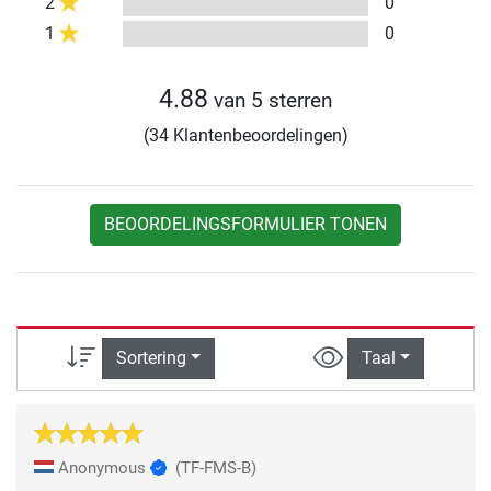
2
0
1
0
4.88
van 5 sterren
(34 Klantenbeoordelingen)
BEOORDELINGSFORMULIER TONEN
Sortering
Taal
Anonymous
(TF-FMS-B)