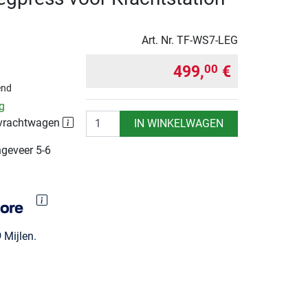
Art. Nr.
TF-WS7-LEG
499,
€
00
end
ng
Aantal
 vrachtwagen
IN WINKELWAGEN
ngeveer 5-6
9
Mijlen.