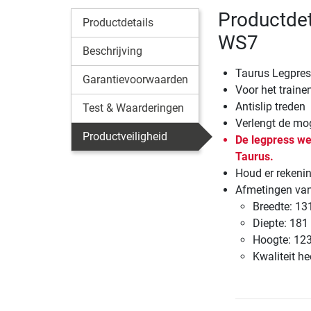
Productdet
Productdetails
WS7
Beschrijving
Taurus Legpres
Garantievoorwaarden
Voor het traine
Antislip treden
Test & Waarderingen
Verlengt de mog
Productveiligheid
De legpress we
Taurus.
Houd er rekeni
Afmetingen van 
Breedte: 13
Diepte: 181
Hoogte: 123
Kwaliteit he