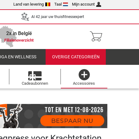
Land van levering
Taal
Mijn account
Al 42 jaar uw thuisfitnessexpert
2x in België
Filialenoverzicht
OGA EN WELLNESS
OVERIGE CATEGORIEËN
Cadeaubonnen
Accessoires
egpress voor Krachtstation