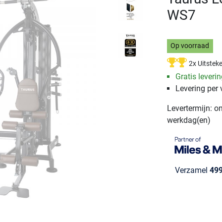
WS7
Op voorraad
2x Uitstek
Gratis leveri
Levering per
Levertermijn: o
werkdag(en)
Verzamel
49