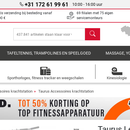
+31 172 61 99 61
10:00 - 16:00 uur
tis verzending bij besteding vanaf
69 filialen met 75 eigen
00 €
servicemonteurs
Zoeken
TAFELTENNIS, TRAMPOLINES EN SPEELGOED
MASSAGE, Y
Sporthorloges, fitness tracker en weegschalen
Kinesiologie
oires krachtstation
Taurus Accessoires krachtstation
Taurus L