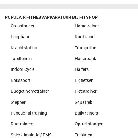
POPULAIR FITNESSAPPARATUUR BIJ FITSHOP
Crosstrainer
Hometrainer
Loopband
Roeitrainer
Krachtstation
Trampoline
Tafeltennis
Halterbank
Indoor Cycle
Halters
Bokssport
Ligfietsen
Budget hometrainer
Fietstrainer
Stepper
Squatrek
Functional training
Buiktrainers
Rugtrainers
Optrekstangen
Spierstimulatie / EMS-
Trilplaten