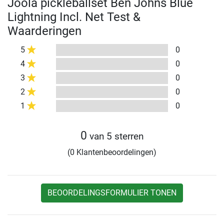
Joola pickleballset Ben Johns Blue
Lightning Incl. Net Test &
Waarderingen
5
0
4
0
3
0
2
0
1
0
0
van 5 sterren
(0 Klantenbeoordelingen)
BEOORDELINGSFORMULIER TONEN