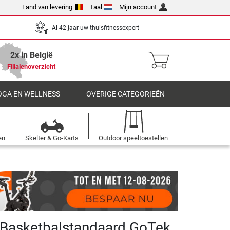
Land van levering
Taal
Mijn account
Al 42 jaar uw thuisfitnessexpert
2x in België
Filialenoverzicht
OGA EN WELLNESS
OVERIGE CATEGORIEËN
en
Skelter & Go-Karts
Outdoor speeltoestellen
 Basketbalstandaard GoTek