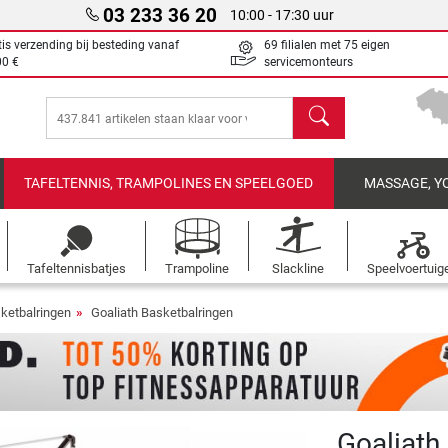
03 233 36 20
10:00 - 17:30 uur
tis verzending bij besteding vanaf
69 filialen met 75 eigen
00 €
servicemonteurs
Zoeken
TAFELTENNIS, TRAMPOLINES EN SPEELGOED
MASSAGE, Y
Tafeltennisbatjes
Trampoline
Slackline
Speelvoertuig
ketbalringen
Goaliath Basketbalringen
Goaliath