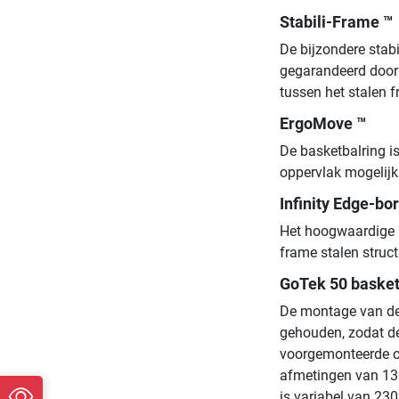
Stabili-Frame ™
De bijzondere stab
gegarandeerd door 
tussen het stalen 
ErgoMove ™
De basketbalring is
oppervlak mogelij
Infinity Edge-bo
Het hoogwaardige a
frame stalen struct
GoTek 50 baske
De montage van de
gehouden, zodat d
voorgemonteerde o
afmetingen van 130
is variabel van 23