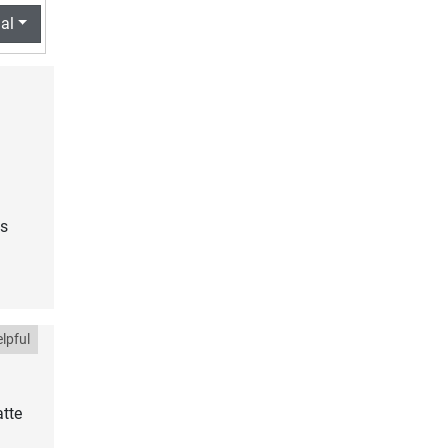
al
es
lpful
atte