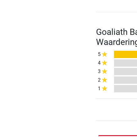
Goaliath B
Waarderin
5
4
3
2
1