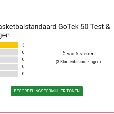
asketbalstandaard GoTek 50 Test &
gen
3
0
5
van 5 sterren
0
(3 Klantenbeoordelingen)
0
0
BEOORDELINGSFORMULIER TONEN