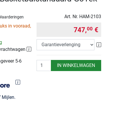
Art. Nr.
HAM-2103
Waarderingen
uks in vooraad,
747,
€
00
ng
Garantieverle
 vrachtwagen
ngeveer 5-6
Aantal
IN WINKELWAGEN
7
Mijlen.