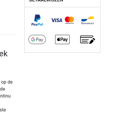
Tek
f op de
nde
ontinu
ste