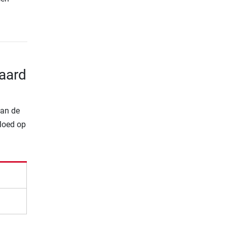
aard
van de
vloed op