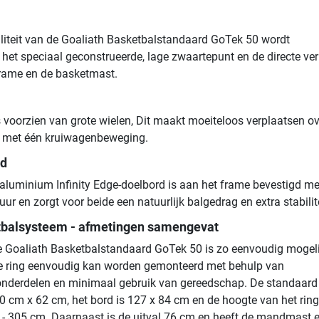
iliteit van de Goaliath Basketbalstandaard GoTek 50 wordt
het speciaal geconstrueerde, lage zwaartepunt en de directe ve
frame en de basketmast.
 voorzien van grote wielen, Dit maakt moeiteloos verplaatsen ov
k met één kruiwagenbeweging.
rd
luminium Infinity Edge-doelbord is aan het frame bevestigd me
uur en zorgt voor beide een natuurlijk balgedrag en extra stabilite
tbalsysteem - afmetingen samengevat
 Goaliath Basketbalstandaard GoTek 50 is zo eenvoudig mogeli
e ring eenvoudig kan worden gemonteerd met behulp van
nderdelen en minimaal gebruik van gereedschap. De standaard
 cm x 62 cm, het bord is 127 x 84 cm en de hoogte van het rin
0 - 305 cm. Daarnaast is de uitval 76 cm en heeft de mandmast 