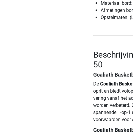
Materiaal bord
Afmetingen bor
Opstelmaten: (
Beschrijvi
50
Goaliath Basket
De
Goaliath Baske
oprit en biedt volo
vering vanaf het a
worden verbeterd. O
spannende 1-op-1 s
voorwaarden voor sp
Goaliath Basketb