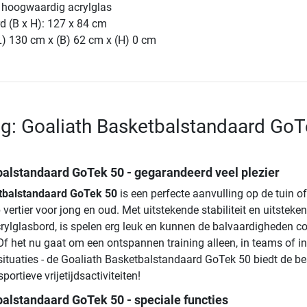
: hoogwaardig acrylglas
d (B x H): 127 x 84 cm
L) 130 cm x (B) 62 cm x (H) 0 cm
ng: Goaliath Basketbalstandaard Go
balstandaard GoTek 50
- gegarandeerd veel plezier
tbalstandaard GoTek 50
is een perfecte aanvulling op de tuin o
p vertier voor jong en oud. Met uitstekende stabiliteit en uitsteke
crylglasbord, is spelen erg leuk en kunnen de balvaardigheden c
f het nu gaat om een ​​ontspannen training alleen, in teams of in
ituaties - de Goaliath Basketbalstandaard GoTek 50 biedt de be
ortieve vrijetijdsactiviteiten!
alstandaard GoTek 50 - speciale functies