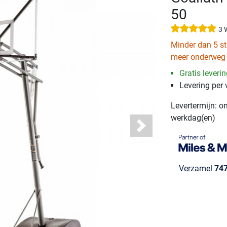
50
3 
Minder dan 5 st
meer onderweg
Gratis leveri
Levering per
Levertermijn: o
werkdag(en)
Next
Verzamel
74