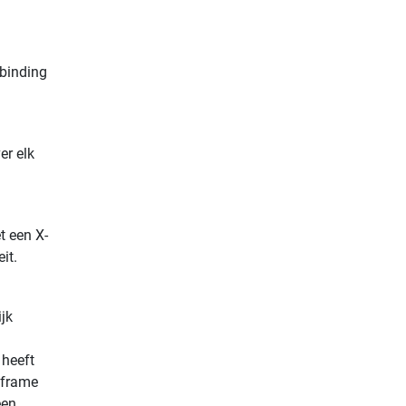
rbinding
er elk
t een X-
it.
jk
 heeft
gframe
een