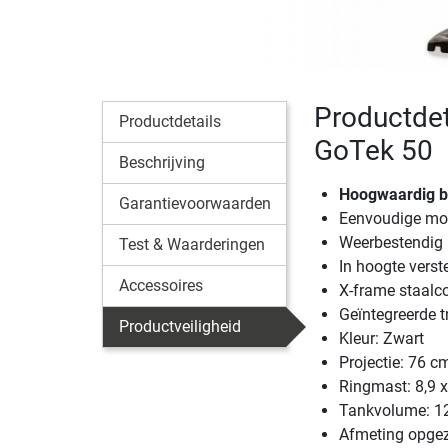
Productdet
Productdetails
GoTek 50
Beschrijving
Hoogwaardig b
Garantievoorwaarden
Eenvoudige mo
Weerbestendig
Test & Waarderingen
In hoogte verst
Accessoires
X-frame staalco
Geïntegreerde t
Productveiligheid
Kleur: Zwart
Projectie: 76 c
Ringmast: 8,9 x
Tankvolume: 123
Afmeting opgez