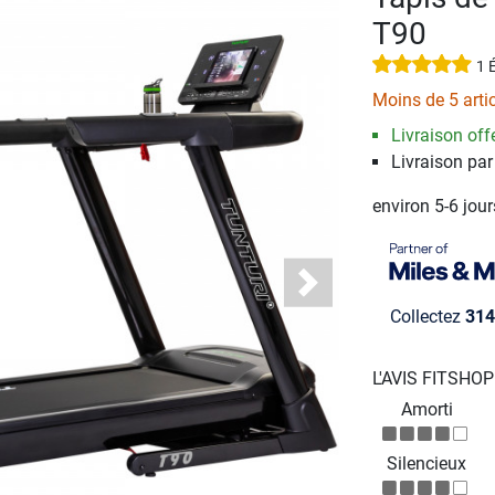
T90
1 
Moins de 5 arti
Livraison offe
Livraison par
environ 5-6 jou
Next
Collectez
314
L'AVIS FITSHO
Amorti
Silencieux