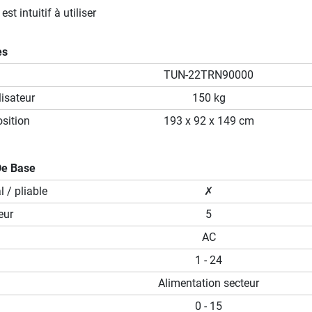
st intuitif à utiliser
es
TUN-22TRN90000
isateur
150 kg
sition
193 x 92 x 149 cm
De Base
 / pliable
✗
eur
5
AC
1 - 24
Alimentation secteur
0 - 15