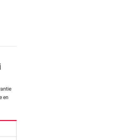
i
rantie
e en