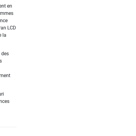
ent en
rammes
ence
cran LCD
e la
à des
s
nement
ri
ances