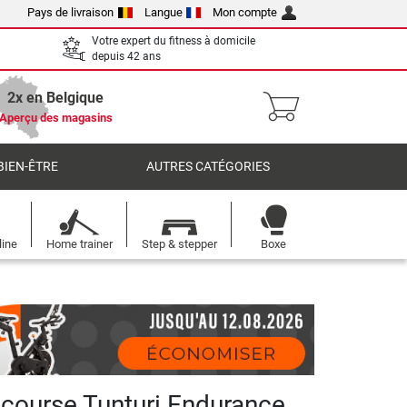
Pays de livraison
Langue
Mon compte
Votre expert du fitness à domicile
depuis 42 ans
2x en Belgique
Aperçu des magasins
BIEN-ÊTRE
AUTRES CATÉGORIES
line
Home trainer
Step & stepper
Boxe
 course Tunturi Endurance