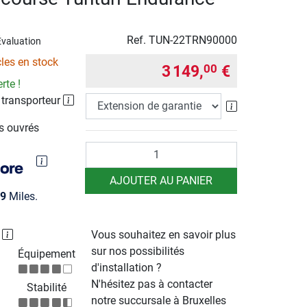
Ref.
TUN-22TRN90000
Évaluation
cles en stock
3 149,
€
00
rte !
 transporteur
Extension de g
rs ouvrés
Quantité
AJOUTER AU PANIER
9
Miles.
P
Vous souhaitez en savoir plus
sur nos possibilités
Équipement
d'installation ?
N'hésitez pas à contacter
Stabilité
notre succursale à Bruxelles