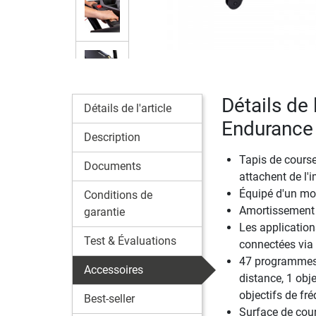
Détails de 
Détails de l'article
Endurance
Description
Tapis de course
Documents
attachent de l'i
Équipé d'un mo
Conditions de
Amortissement d
garantie
Les applicatio
Test & Évaluations
connectées via
47 programmes d
Accessoires
distance, 1 obje
objectifs de f
Best-seller
Surface de cour