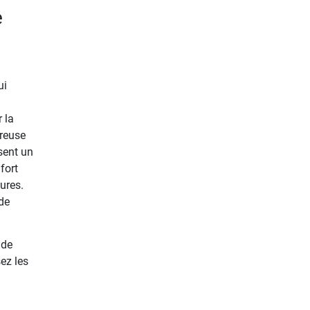
e
ui
 la
éreuse
sent un
fort
ures.
 de
 de
ez les