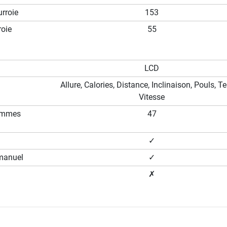
rroie
153
roie
55
LCD
Allure, Calories, Distance, Inclinaison, Pouls, T
Vitesse
ammes
47
✓
manuel
✓
✗