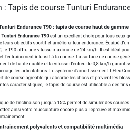
n : Tapis de course Tunturi Enduranc
 Tunturi Endurance T90
: tapis de course haut de gamme
e Tunturi Endurance T90
est un excellent choix pour tous ceux q
e leurs objectifs sportif et améliorer leur endurance. Équipé d'un
 le T90 offre une vitesse maximale de 24 km/h. Il est idéal pour
et l'entraînement intensif à la course. La surface de course gén
ent de haute qualité et la vitesse d'entrée de 0,8 km/h garantis
énage les articulations. Le système d'amortissement T-Flex Con
rt de course agréable qui absorbe les chocs et prévient les bless
tes caractéristiques, le tapis de course est utilisable à des fins
ique de l'inclinaison jusqu'à 15% permet de simuler des courses
tez ainsi votre musculature encore plus à l'épreuve et maximis
entraînement.
traînement polyvalents et compatibilité multimédia