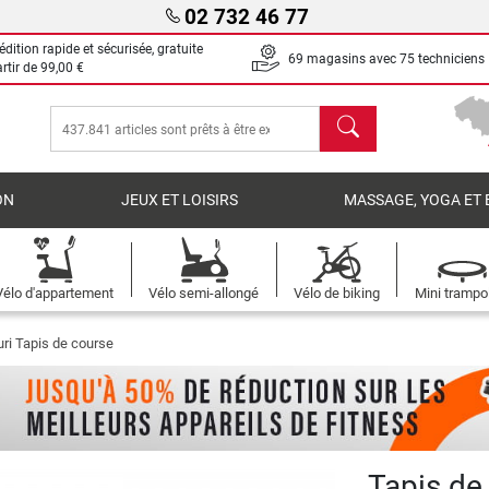
02 732 46 77
dition rapide et sécurisée, gratuite
69 magasins avec 75 techniciens
artir de
99,00 €
chercher
ON
JEUX ET LOISIRS
MASSAGE, YOGA ET 
Vélo d'appartement
Vélo semi-allongé
Vélo de biking
Mini trampo
uri Tapis de course
Tapis de